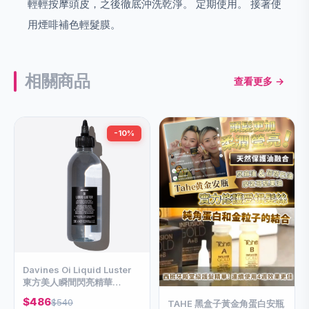
輕輕按摩頭皮，之後徹底沖洗乾淨。 定期使用。 接著使
用煙啡補色輕髮膜。
相關商品
查看更多 →
-10%
Davines Oi Liquid Luster
東方美人瞬間閃亮精華
300ml
$486
$540
TAHE 黑盒子黃金角蛋白安瓶