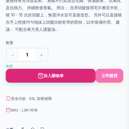
髮變得有光澤及柔軟。 易梳不打結及抗毛燥、保濕效果。 抗氧化
及抗熱力。 持續散發香氣。 用法： 洗淨頭髮後用毛巾擦至半乾，
噴 10 - 15 次於頭髮上，無需沖水並可直接造型。 另外可以直接噴
在手上然後均勻地抹上頭髮比較乾旱的部份，以作保濕作用。 建
議： 可配合東方美人護髮油...
數量
−
+
有貨
加入購物車
立即購買
安全付款 · SSL 加密保障
SKU：LSK-1018