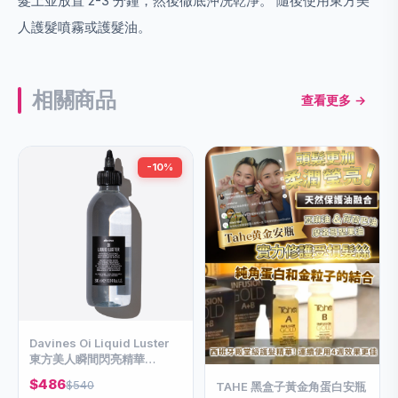
髮上並放置 2-3 分鐘，然後徹底沖洗乾淨。 隨後使用東方美
人護髮噴霧或護髮油。
相關商品
查看更多 →
-10%
Davines Oi Liquid Luster
東方美人瞬間閃亮精華
300ml
$486
$540
TAHE 黑盒子黃金角蛋白安瓶