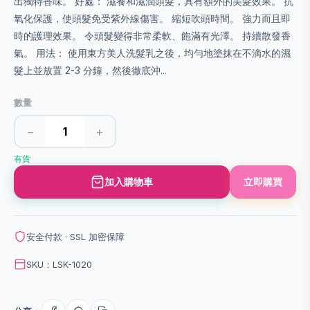
出獨特香味。 好處： 滋養和滋潤頭髮，具有額外的美髮效果。 抗
氧化保護，使頭髮免受紫外線傷害。 縮短吹頭時間。 強力而且即
時的護理效果。 令頭髮變得非常柔軟、飽滿有光澤。 持續散發香
氣。 用法： 使用東方美人洗髮乳之後，均勻地塗抹在不滴水的濕
髮上並放置 2-3 分鐘，然後徹底沖...
數量
−
+
有貨
加入購物車
立即購買
安全付款 · SSL 加密保障
SKU：LSK-1020