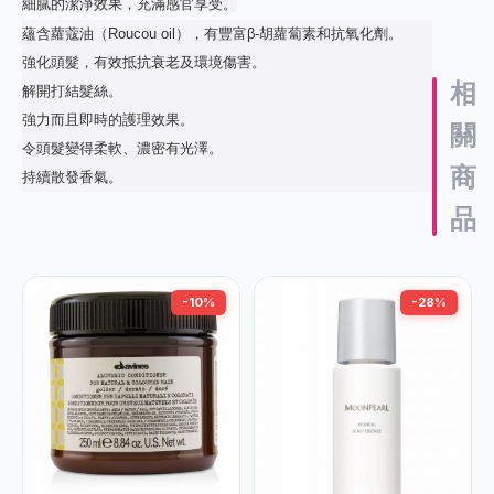
細膩的潔淨效果，充滿感官享受。
蘊含蘿蔻油（Roucou oil），有豐富β-胡蘿蔔素和抗氧化劑。
強化頭髮，有效抵抗衰老及環境傷害。
相
解開打結髮絲。
強力而且即時的護理效果。
關
令頭髮變得柔軟、濃密有光澤。
商
持續散發香氣。
品
-10%
-28%