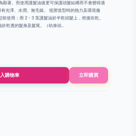
為顯著。而使用護髮油後更可保護頭髮結構而不會變得過
得有光澤、水潤、無毛燥。 抵禦造型時的熱力及環境傷
型前使用：用 2 - 3 泵護髮油於半乾頭髮上，然後吹乾。
髮油於乾透的髮身及髮尾。（幼身頭...
入購物車
立即購買