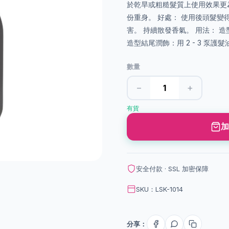
於乾旱或粗糙髮質上使用效果更
份重身。 好處： 使用後頭髮變
害。 持續散發香氣。 用法： 造
造型結尾潤飾：用 2 - 3 泵護
數量
−
+
有貨
加
安全付款 · SSL 加密保障
SKU：LSK-1014
分享：