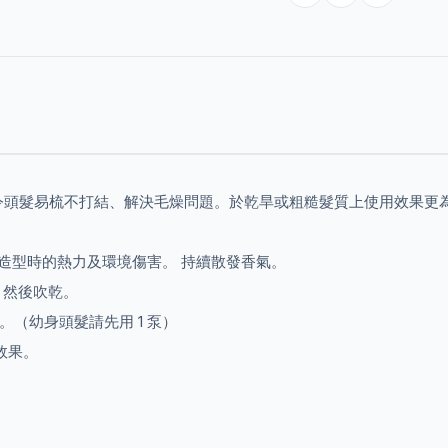
令頭髮易梳不打結、解決毛燥問題。於乾旱或粗糙髮質上使用效果更
禦造型時的熱力及環境傷害。 持續散發香氣。
上，然後吹乾。
。（幼身頭髮請先用 1 泵）
效果。