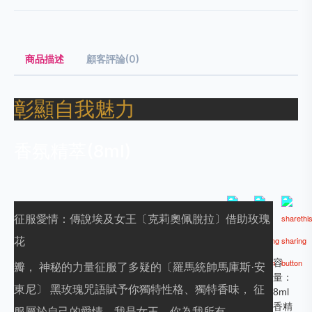
商品描述
顧客評論(0)
彰顯自我魅力
香氛精萃(8ml)
征服愛情：傳說埃及女王〔克莉奧佩脫拉〕借助玫瑰
花
容
瓣， 神秘的力量征服了多疑的〔羅馬統帥馬庫斯·安
量：
東尼〕 黑玫瑰咒語賦予你獨特性格、獨特香味， 征
8ml
香精
服屬於自己的愛情，我是女王，你為我所有。