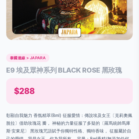
泰國連線 > JAPARA
E9 埃及眾神系列 BLACK ROSE 黑玫瑰
$288
彰顯自我魅力 香氛精萃(8ml) 征服愛情：傳說埃及女王〔克莉奧佩
脫拉〕借助玫瑰花 瓣， 神秘的力量征服了多疑的〔羅馬統帥馬庫
斯·安東尼〕 黑玫瑰咒語賦予你獨特性格、獨特香味， 征服屬於自
己的愛情，我是女王，你為我所有。 容量：8ml香精(無添加任何