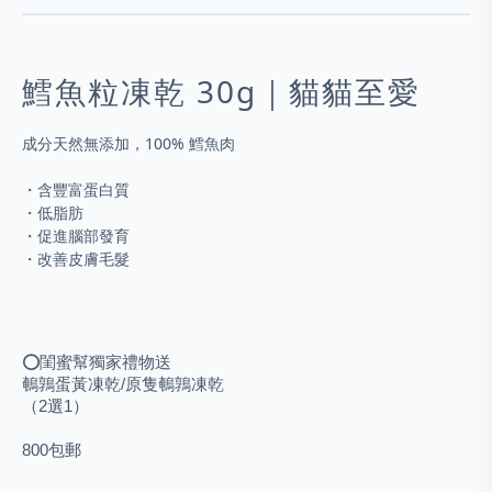
鱈魚粒凍乾 30g｜貓貓至愛
成分天然無添加，100% 鱈魚肉
・含豐富蛋白質
・低脂肪
・促進腦部發育
・改善皮膚毛髮
⭕️閨蜜幫獨家禮物送
鵪鶉蛋黃凍乾/原隻鵪鶉凍乾
（2選1）
800包郵