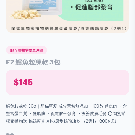
dah 寵物零食及用品
F2 鱈魚粒凍乾 3包
$145
鱈魚粒凍乾 30g｜貓貓至愛 成分天然無添加，100% 鱈魚肉 ・含
豐富蛋白質 ・低脂肪 ・促進腦部發育 ・改善皮膚毛髮 ⭕️閨蜜幫
獨家禮物送 鵪鶉蛋黃凍乾/原隻鵪鶉凍乾 （2選1） 800包郵