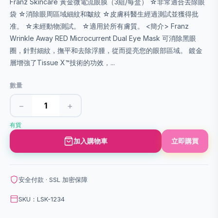
Franz Skincare 黃金微電流眼膜（3組/每盒） ☆非常適合去除眼
袋 ☆消除眼周區域細紋和皺紋 ☆皮膚科醫生經過測試並獲得批
准。 ☆未經動物測試。 ☆適用於所有膚質。 <簡介> Franz
Wrinkle Away RED Microcurrent Dual Eye Mask 可消除黑眼
圈，針對細紋，撫平和去除浮腫，從而提亮您的眼部區域。 鍍金
層增強了Tissue X™技術的功效，...
數量
−
+
有貨
加入購物車
立即購買
安全付款 · SSL 加密保障
SKU：LSK-1234