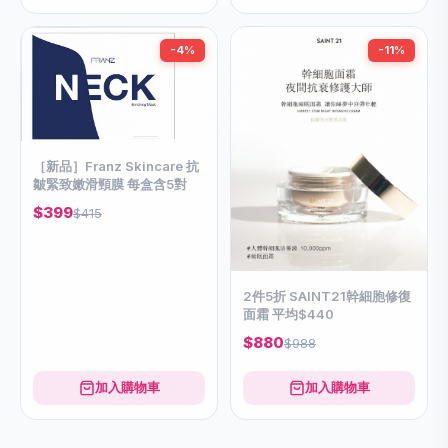
-4%
-11%
［新品］Franz Skincare 抗
皺緊致嫩滑頸膜 每盒含5對
$399
$415
2件5折 SAINT21幹細胞修復
面霜 平均$440
$880
$988
加入購物車
加入購物車