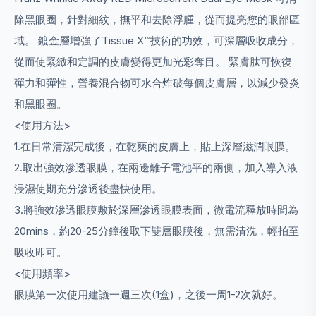
除黑眼圈，針對細紋，撫平和去除浮腫，從而提亮您的眼部區
域。 鍍金層增強了Tissue X™技術的功效，可深層吸收成分，
從而使緊緻和定調的皮膚變得更加光彩奪目。 緊膚肽可恢復
彈力和彈性，營養混合物可水合炸破每個皮膚層，以減少發炎
和黑眼圈。
<使用方法>
1.在日常清潔完成後，在乾爽的皮膚上，貼上深層滋潤眼膜。
2.取出強效滲透眼膜，在兩邊離子電池平的兩側，加入導入液
浸濕使期充分滲透後盡快使用。
3.將強效滲透眼膜敷於深層滲透眼膜表面，微電流釋放時間為
20mins，約20-25分鐘後取下雙層眼膜後，無需清洗，輕拍至
吸收即可。
<使用頻率>
眼膜第一次使用建議一週三次(1盒)，之後一周1-2次就好。