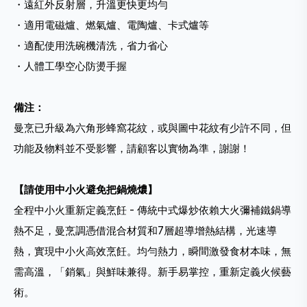
・遠紅外反射層，升溫更快更均勻
・適用電磁爐、燃氣爐、電陶爐、卡式爐等
・適配使用洗碗機清洗，省力省心
・人體工學空心防燙手握
備注：
曼烹已升級為六角形蜂窩花紋，或與圖中花紋有少許不同，但
功能及物料並不受影響，請顧客以實物為準，謝謝！
【請使用中小火避免把鍋燒燶】
全程中小火重新定義烹飪 - 傳統中式爆炒依賴大火彌補鐵鍋導
熱不足，曼烹調憑借混合材質和7層超導增熱結構，光速導
熱，實現中小火高效烹飪。均勻熱力，瞬間激發食材本味，無
需高溫，「銷氣」與鮮味兼得。新手易掌控，重新定義火候藝
術。