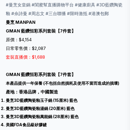
#曼烹女皇鍋 #閨蜜幫直播購物平台 #健康廚具 #3D藍鑽陶瓷
釉 #佘詩曼 #周志文 #三台聯播 #限時激抵 #港澳包郵
曼烹 MANPAN
GMAN 藍鑽恒彩系列套裝【7件套】
原價：$4,154
日常零售價：$2,087
套裝直播價：$1,688
GMAN 藍鑽恒彩系列套裝【7件套】
本產品提供一年保養 (不包括自然損耗及使用不當而造成的損壞)
產地：香港品牌，中國製造
曼烹3D藍鑽陶瓷釉玉子鍋 (15厘米) 藍色
曼烹3D藍鑽陶瓷釉湯鍋 (20厘米) 藍色
曼烹3D藍鑽陶瓷釉萬能鍋 (28厘米) 藍色
美國FDA食品級矽膠鏟