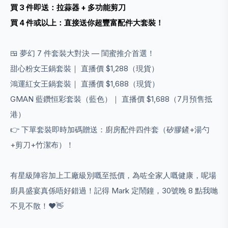
買 3 件即送：拉蒜器 + 多功能剪刀
買 4 件或以上：直接送你超豐富配件大套裝！
🍱 夢幻 7 件套裝大對決 — 閨蜜推介首選！
甜心粉女王鍋套裝｜ 直播價 $1,288（現貨）
鴻運紅女王鍋套裝｜ 直播價 $1,688（現貨）
GMAN 藍鑽恒彩套裝（藍色）｜ 直播價 $1,688（7月預售抵
港）
👉 下單套裝即時加碼贈送：廚房配件四件套（矽膠鏟+湯勺
+剪刀+竹潔布）！
有星級陣容加上工廠級別嘅至抵價，為咗全家人嘅健康，呢場
廚具盛宴真係唔好錯過！記得 Mark 定鬧鐘，30號晚 8 點我哋
不見不散！❤️👋