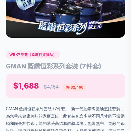
WBKᴺ 曼烹（原廠行貨貨品）
GMAN 藍鑽恒彩系列套裝 (7件套)
$1,688
$4,154
慳 $2,466
GMAN 藍鑽恒彩系列套裝 (7件套) - 新一代藍鑽陶瓷釉烹飪套裝，
為您帶來健康美味的家庭烹飪！此套裝包含多款不同尺寸的不鏽鋼
鍋和陶瓷釉炒鍋，能夠承受高溫和酸鹼環境，無毒無害。寬敞的鍋
設計，讓您能夠輕鬆地烹飪各種食材，同時也方便清潔。每次享受