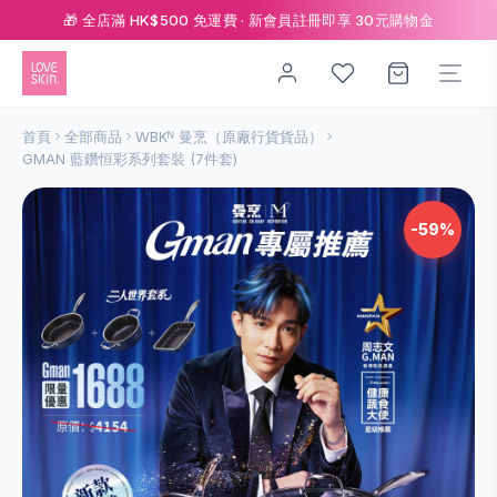
🎁 全店滿 HK$500 免運費 · 新會員註冊即享 30元購物金
首頁
全部商品
WBKᴺ 曼烹（原廠行貨貨品）
GMAN 藍鑽恒彩系列套裝 (7件套)
-59%