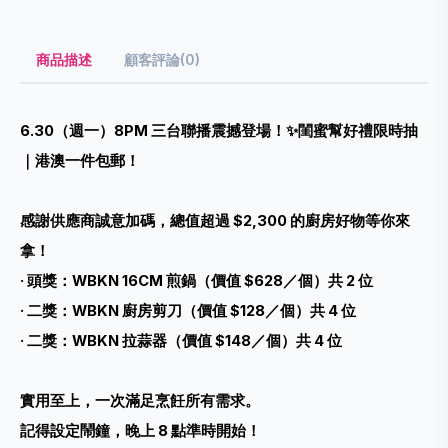
商品描述
顧客評論(0)
6.30（週一）8PM 三台聯播震撼登場！✨
閨蜜幫好禮限時抽
｜
港澳一件包郵！
感謝供應商誠意加碼，總值超過 $2,300 的廚房好物等你來
拿！
· 頭獎：WBKN 16CM 煎鍋（價值 $628／個）共 2 位
· 二獎：WBKN 廚房剪刀（價值 $128／個）共 4 位
· 二獎：WBKN 拉蒜器（價值 $148／個）共 4 位
實用至上，一次滿足烹飪所有需求。
記得設定鬧鐘，晚上 8 點準時開始！