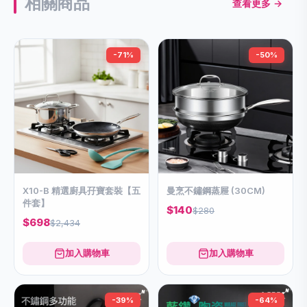
相關商品
查看更多 →
-71%
-50%
X10-B 精選廚具孖寶套裝【五
曼烹不鏽鋼蒸屜 (30CM)
件套】
$140
$280
$698
$2,434
加入購物車
加入購物車
-39%
-64%