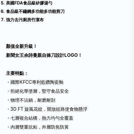
美國FDA食品級矽膠湯勺
食品級不鏽鋼多功能多功能剪刀
強力去污廚房竹潔布
顏值全新升級！
新聞女王佘詩曼親自操刀設計LOGO！
主要特點：
・國際KFCC專利藍鑽陶瓷釉
・拒絕化學塗層，堅守食品安全
・物理不沾鍋，耐磨耐刮
・3D FT 旋風花紋，開放紋路使食物懸浮
・七層複合結構，熱力均勻全覆蓋
・內層雙重抗粘，外層防焦防黃