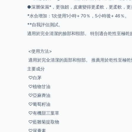
●深層保濕*，更強韌，皮膚變得更柔軟，更柔軟，更
*水合增加：1次使用1小時+ 70％，5小時後+ 46％。
**自我評估測試。
適用於完全清潔的臉部和頸部。 特別適合乾性至極乾
<使用方法>
適用於完全清潔的面部和頸部。 推薦用於乾性至極乾
主要成分
♡白茅
♡植物甘油
♡亞麻薺油
♡葡萄籽油
♡有機甜三葉草
♡藍雛菊提取物
♡尿囊素