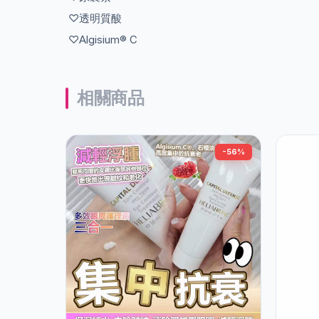
♡透明質酸
♡Algisium® C
相關商品
-56%