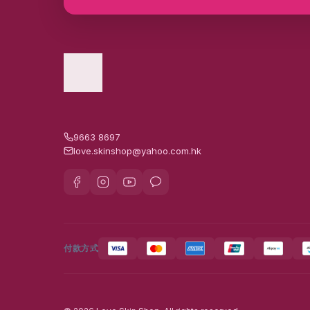
9663 8697
love.skinshop@yahoo.com.hk
付款方式