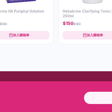
rine HA Puriphyl Solution
Heliabrine Clarifying Tonic 
250ml
$150
$180
$180
加入購物車
加入購物車