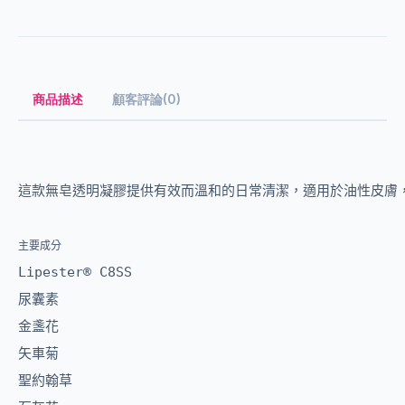
商品描述
顧客評論(0)
這款無皂透明凝膠提供有效而溫和的日常清潔，適用於油性皮膚
主要成分
Lipester® C8SS

尿囊素

金盞花

矢車菊

聖約翰草
