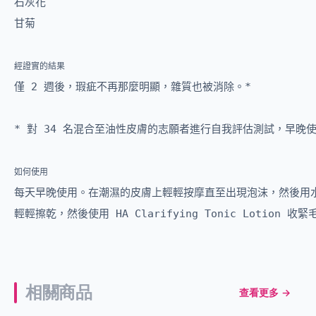
石灰花

甘菊
經證實的結果
僅 2 週後，瑕疵不再那麼明顯，雜質也被消除。*

* 對 34 名混合至油性皮膚的志願者進行自我評估測試，早晚使
如何使用
每天早晚使用。在潮濕的皮膚上輕輕按摩直至出現泡沫，然後用水
輕輕擦乾，然後使用 HA Clarifying Tonic Lotion 收
相關商品
查看更多 →