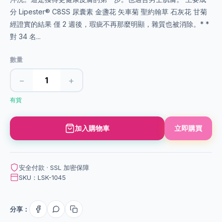
分 Lipester® C8SS 尿囊素 金盞花 矢車菊 聖約翰草 石灰花 甘菊
經證實的結果 僅 2 週後，瑕疵不再那麼明顯，雜質也被消除。* *
對 34 名...
數量
−
+
有貨
加入購物車
立即購買
安全付款 · SSL 加密保障
SKU：LSK-1045
分享：