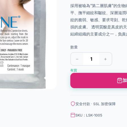
採用被喻為“第二層肌膚”的生
平、撫平細紋和皺紋、深層滋潤
紋的脆弱、敏感、要求苛刻、乾
損的皮膚。 透明質酸是真皮的天
結締組織的主要成分之一，負責皮
數量
−
+
有貨
加
安全付款 · SSL 加密保障
SKU：LSK-1005