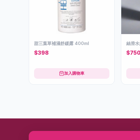
甜三葉草補濕舒緩露 400ml
絲滑水嫩
$398
$75
加入購物車