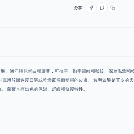
分享：
質酸、海洋膠原蛋白和蘆薈，可撫平、撫平細紋和皺紋、深層滋潤和
推薦用於因過度日曬或乾燥氣候而受損的皮膚。 透明質酸是真皮的天
。 蘆薈具有出色的保濕、舒緩和修復特性。