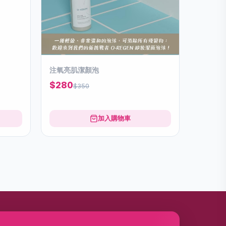
注氧亮肌潔顏泡
$280
$350
加入購物車