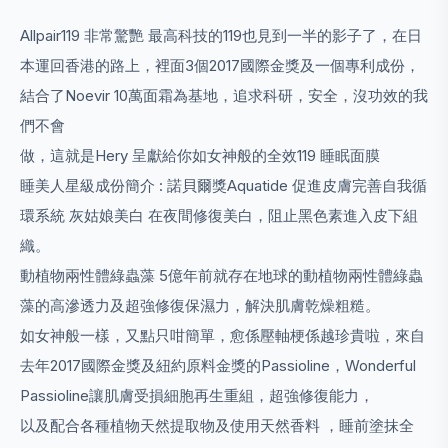
Allpair119 非常驚艷 最高科技的119也見到一半的影子了，在日
本運回香港的路上，裡面3個2017國際金獎及一個專利成份，
結合了Noevir 10萬面霜為基地，追求科研，安全，沒功效的我
們不會
做，這就是Hery 呈獻給你如女神般的全效119 睡眠面膜
睡美人星級成份簡介 : 諾貝爾獎Aquatide 促進皮膚完善自我循
環系統 灰姑娘美白 在夜間修復美白，阻止黑色素進入皮下組
織。
動植物兩性體綠蟲藻 5億年前就存在地球的動植物兩性體綠蟲
藻的高滲透力及超強修復保濕力，解決肌膚乾燥粗糙。
如女神般一樣，又點只咁簡單，愈係壓軸梗係越珍貴啦，來自
去年2017國際金獎及紐約原料金獎的Passioline，Wonderful
Passioline讓肌膚受損細胞再生重組，超強修復能力，
以及配合各種植物天然提取物及使用天然香料 ，睡前塗抹全