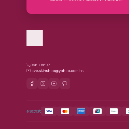
9663 8697
love.skinshop@yahoo.com.hk
付款方式