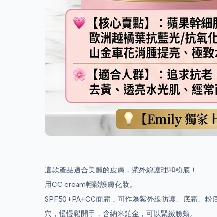
這款產品適合美麗的皮膚，紫外線護理和粉底！
用CC cream輕鬆護膚化妝。
SPF50+PA+CC面霜，可作為紫外線防護、底霜
穴，慢慢鬆開手，含納米鉑金，可以緊緻臉頰。