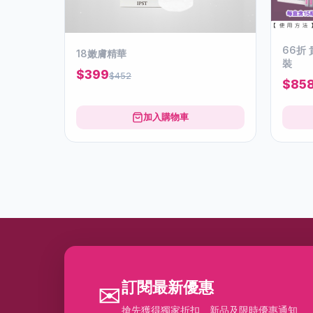
66折
18嫩膚精華
裝
$399
$452
$85
加入購物車
訂閱最新優惠
✉
搶先獲得獨家折扣、新品及限時優惠通知