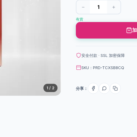
−
+
有貨
加
安全付款 · SSL 加密保障
SKU：PRD-TCXSB8CQ
1
/ 2
分享：