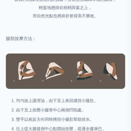
輕盈地懸掛在樹梢與葉之上，
⽽⾃然光點也將妳折射得美不勝收。
腿部按摩方法：
均勻抹上護理油，由下至上來回揉捏小腿肚。
由下至上按壓小腿骨中心兩側凹陷處。
雙手以相反方向同時搏捏小腿肚幫助排水。
往上從大腿後側中心點開始按壓，疏通全腿淋巴。