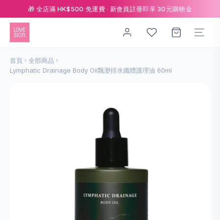
🎁 全店滿 HK$500 免運費 · 新會員註冊即享 30元購物金
首頁
全部商品
Lymphatic Drainage Body Oil飄渺排⽔纖體護理油 60ml