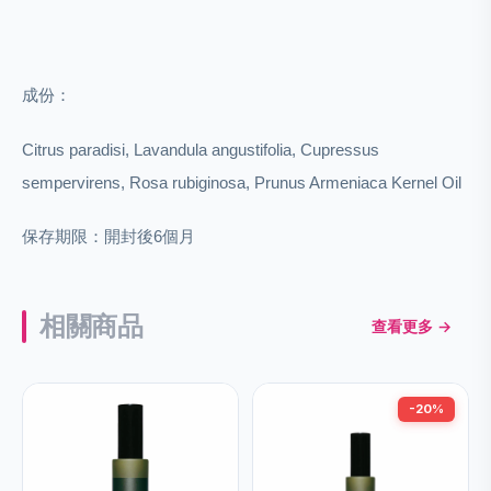
成份：
Citrus paradisi, Lavandula angustifolia, Cupressus
sempervirens, Rosa rubiginosa, Prunus Armeniaca Kernel Oil
保存期限：
開封後6個月
相關商品
查看更多 →
-20%