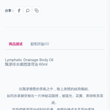
分享：
商品描述
顧客評論(0)
Lymphatic Drainage Body Oil
飄渺排⽔纖體護理油 60ml
在飄渺層疊的⾹氣之中，吻上身體的絲滑纖細。
如同⾚著腳穿梭在⼀⽚神秘花園裡，被陽光、花瓣、果樹唯美環
繞。
當我們將護理油傾到於肌膚，身體彷彿成為早晨的露珠，