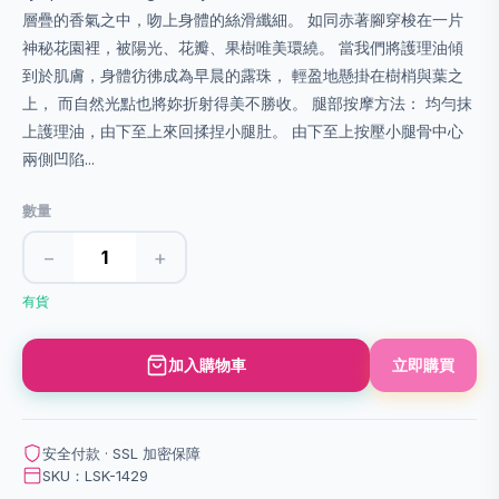
層疊的⾹氣之中，吻上身體的絲滑纖細。 如同⾚著腳穿梭在⼀⽚
神秘花園裡，被陽光、花瓣、果樹唯美環繞。 當我們將護理油傾
到於肌膚，身體彷彿成為早晨的露珠， 輕盈地懸掛在樹梢與葉之
上， ⽽⾃然光點也將妳折射得美不勝收。 腿部按摩方法： 均勻抹
上護理油，由下至上來回揉捏小腿肚。 由下至上按壓小腿骨中心
兩側凹陷...
數量
−
+
有貨
加入購物車
立即購買
安全付款 · SSL 加密保障
SKU：LSK-1429