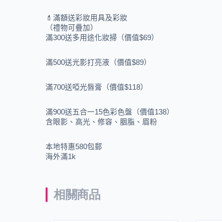
💄滿額送彩妝用具及彩妝
（禮物可疊加）
滿300送多用途化妝掃（價值$69）
滿500送光影打亮液（價值$89）
滿700送啞光唇膏（價值$118）
滿900送五合一15⾊彩⾊盤（價值138）
含眼影、高光、修容、胭脂、眉粉
本地特惠580包郵
海外滿1k
相關商品