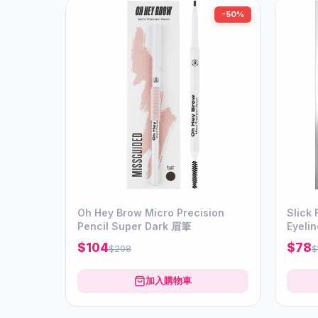
-50%
Oh Hey Brow Micro Precision
Slick 
Pencil Super Dark 眉筆
Eyeli
$104
$78
$208
$
加入購物車