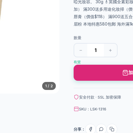
啞光妝容。 30g 💄英國全素彩
加） 滿300送多用途化妝掃（價值
唇膏（價值$118） 滿900送
眉粉 本地特惠580包郵 海外滿1
數量
−
+
有貨
加
1
/ 2
安全付款 · SSL 加密保障
SKU：LSK-1316
分享：