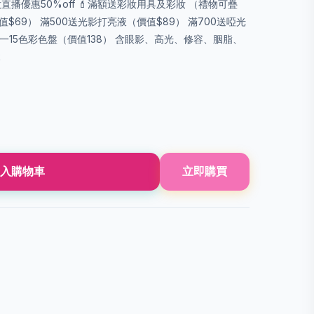
妝直播優惠50%off 💄滿額送彩妝用具及彩妝 （禮物可疊
$69） 滿500送光影打亮液（價值$89） 滿700送啞光
五合一15⾊彩⾊盤（價值138） 含眼影、高光、修容、胭脂、
k
入購物車
立即購買