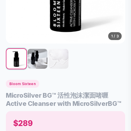
1
/ 3
Bloom Sixteen
MicroSilver BG™ 活性泡沫潔面啫喱
Active Cleanser with MicroSilverBG™
$289