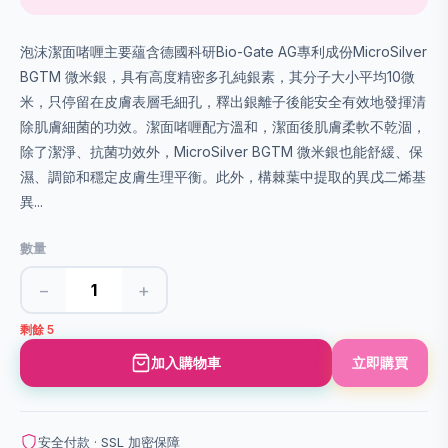
泡沫潔面啫喱主要蘊含德國科研Bio-Gate AG專利成份MicroSilver
BGTM 微米銀，具有高度精密多孔純銀素，其分子大小平均10微
米，只停留在皮膚表層毛細孔，釋出銀離子後能安全有效地發揮清
除肌膚細菌的功效。潔面啫喱配方溫和，潔面後肌膚柔軟不乾涸，
除了潔淨、抗菌功效外，MicroSilver BGTM 微米銀也能舒緩、保
濕、調節和穩定皮膚生理平衡。此外，構棘葉中提取的異戊二烯基
異...
數量
−
+
剩餘 5
加入購物車
立即購買
安全付款 · SSL 加密保障