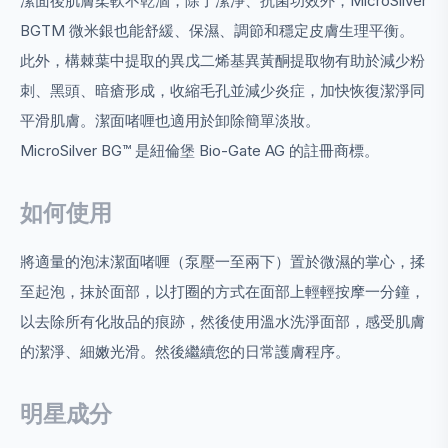
潔面後肌膚柔軟不乾涸，除了潔淨、抗菌功效外，MicroSilver
BGTM 微米銀也能舒緩、保濕、調節和穩定皮膚生理平衡。
此外，構棘葉中提取的異戊二烯基異黃酮提取物有助於減少粉
刺、黑頭、暗瘡形成，收縮毛孔並減少炎症，加快恢復潔淨同
平滑肌膚。潔面啫喱也適用於卸除簡單淡妝。
MicroSilver BG™ 是紐倫堡 Bio-Gate AG 的註冊商標。
如何使用
將適量的泡沫潔面啫喱（泵壓一至兩下）置於微濕的掌心，揉
至起泡，抹於面部，以打圈的方式在面部上輕輕按摩一分鐘，
以去除所有化妝品的痕跡，然後使用溫水洗淨面部，感受肌膚
的潔淨、細嫩光滑。然後繼續您的日常護膚程序。
明星成分