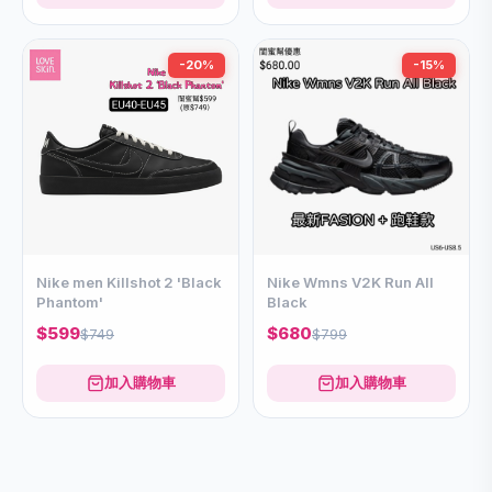
-20%
-15%
Nike men Killshot 2 'Black
Nike Wmns V2K Run All
Phantom'
Black
$599
$680
$749
$799
加入購物車
加入購物車