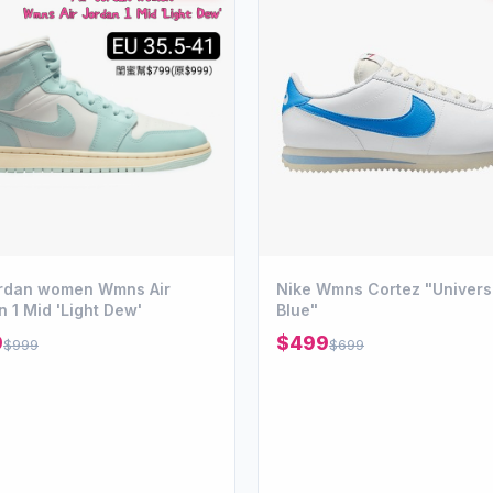
an women Wmns Air
Nike Wmns Cortez "Univers
 1 Mid 'Light Dew'
Blue"
9
$499
$999
$699