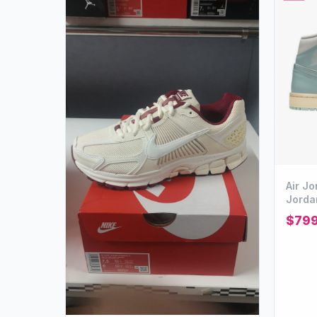
Air Jord
Jordan
$79