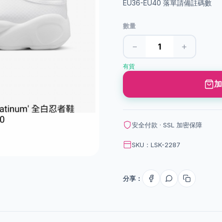
EU36-EU40 落單請備註碼數
數量
−
+
有貨
加
安全付款 · SSL 加密保障
SKU：LSK-2287
分享：