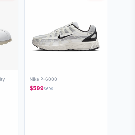
ity
Nike P-6000
$599
$699