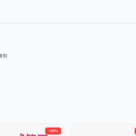
白忍者鞋
-20%