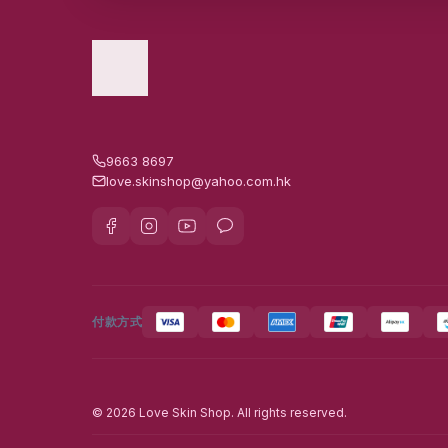
9663 8697
love.skinshop@yahoo.com.hk
付款方式
© 2026 Love Skin Shop. All rights reserved.