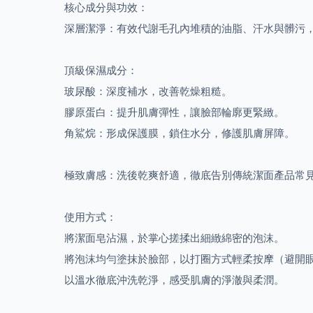
​核心成分與功效：
深層潔淨：有效代謝毛孔內堆積的油脂、汗水與髒污
頂級保濕成分：
玻尿酸：深度補水，改善乾燥粗糙。
膠原蛋白：提升肌膚彈性，讓臉部輪廓更緊緻。
角鯊烷：形成保護膜，鎖住水分，修護肌膚屏障。
極致膚感：洗後乾爽舒適，徹底告別傳統潔面產品常
使用方式：
將潔面皂沾濕，於掌心搓揉出細緻綿密的泡沫。
將泡沫均勻塗抹於臉部，以打圈方式輕柔按摩（避開
以溫水徹底沖洗乾淨，感受肌膚的淨澈與柔潤。