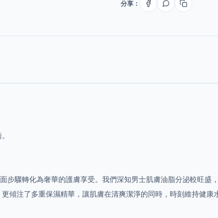
分享：
衡。
OAP，將潔面步驟轉化為奢華的護膚享受。我們深知男士肌膚油脂分泌較
，更傾注了多重保濕精華，讓肌膚在清爽潔淨的同時，時刻維持健康