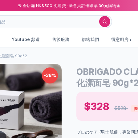
🎁 全店滿 HK$500 免運費 · 新會員註冊即享 30元購物金
Youtube 頻道
售後服務
聯絡我們
得意廚房
淨化潔面皂 90g*2
OBRIGADO C
-38%
化潔面皂 90g*
$328
$528
慳
プロのケア (男士肌膚，專業呵護