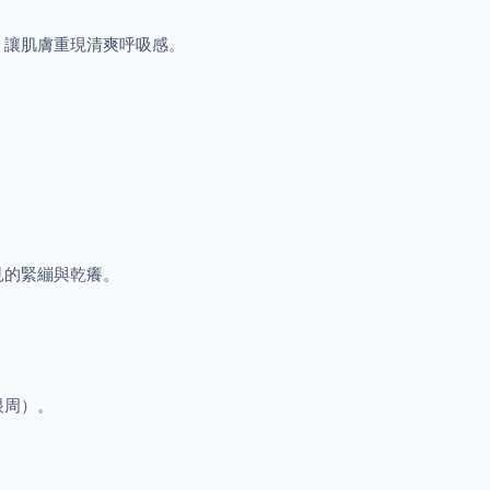
，讓肌膚重現清爽呼吸感。
見的緊繃與乾癢。
眼周）。