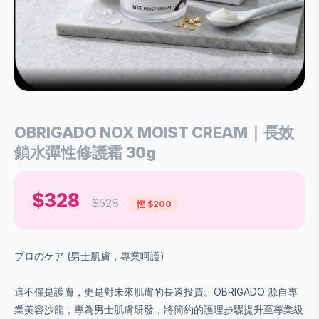
OBRIGADO NOX MOIST CREAM｜長效
鎖水彈性修護霜 30g
$328
$528
慳 $200
プロのケア (男士肌膚，專業呵護)
這不僅是護膚，更是對未來肌膚的長遠投資。OBRIGADO 源自專
業美容沙龍，專為男士肌膚研發，將簡約的護理步驟提升至專業級