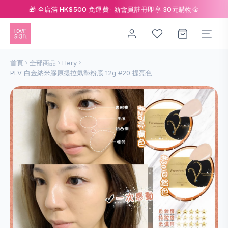
🎁 全店滿 HK$500 免運費 · 新會員註冊即享 30元購物金
首頁
全部商品
Hery
PLV 白金納米膠原提拉氣墊粉底 12g #20 提亮色