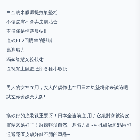
白金納米膠原提拉氣墊粉
不傷皮膚不會與皮膚貼合
不僅僅是輕薄服帖
‼️
這款PLV回購率的關鍵
高遮瑕力
獨家智慧光控技術
從視覺上隱匿臉部各種小瑕疵
男人的女神在用，女人的偶像也在用日本氣墊粉你未試過吧
試左你會嫌棄大牌!
換款好的底妝很重要呀！日本全速前進 用了它絕對會被誇
皮
膚越來越好了！妝感輕薄自然、遮瑕力高~毛孔細紋斑點
痘印
通通隱匿皮膚好離不開的單品~