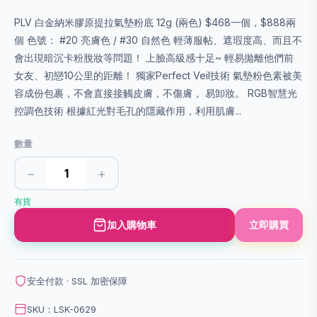
PLV 白金納米膠原提拉氣墊粉底 12g (兩色) $468一個，$888兩
個 色號： #20 亮膚色 / #30 自然色 輕薄服帖、遮瑕度高、而且不
會出現暗沉卡粉脫妝等問題！ 上臉高級感十足~ 輕易拋離他們前
女友、初戀10公里的距離！ 獨家Perfect Veil技術 氣墊粉色素被美
容成份包裹，不會直接接觸皮膚，不傷膚， 易卸妝。 RGB智慧光
控調色技術 根據紅光對毛孔的隱藏作用，利用肌膚...
數量
−
+
有貨
加入購物車
立即購買
安全付款 · SSL 加密保障
SKU：LSK-0629