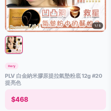
1
/ 5
Hery
PLV 白金納米膠原提拉氣墊粉底 12g #20
提亮色
$468