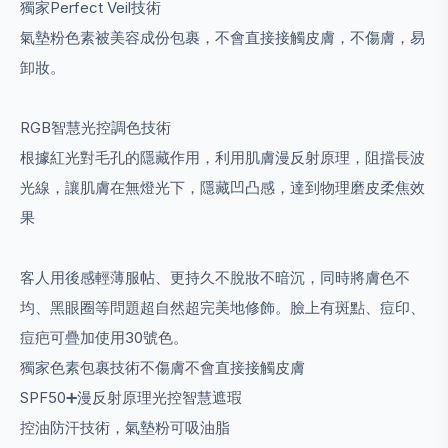
獨家Perfect Veil技術
氣墊粉色素被美容成份包裹，不會直接接觸皮膚，不傷膚，
易
卸妝。
RGB智慧光控調色技術
根據紅光對毛孔的隱藏作用，利用肌膚漫反射原理，阻擋長
波
光線，讓肌膚在無燈光下，隱藏凹凸感，達到物理磨皮柔
焦效
果
客人用後感
輕薄服帖、更持久不脫妝不暗沉，同時將膚色不
均、黑眼圈
等問題超自然超完美地修飾。臉上有斑點、痘印、
痘疤可疊
加使用30號色。
獨家色素包裹技術不傷膚不會直接接觸皮膚
SPF50
➕
漫反射原理光控智慧遮瑕
控油防汗技術，氣墊粉可吸油脂