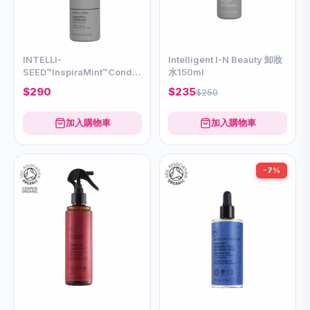
INTELLI-
Intelligent I-N Beauty 卸妝
SEED™InspiraMint™Conditioner
水150ml
236ml
$290
$235
$250
加入購物車
加入購物車
-7%