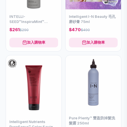
INTELLI-
Intelligent I-N Beauty 毛孔
SEED™InspiraMint™
磨砂膏 75ml
Shampoo 250ml
$261
$470
$290
$490
加入購物車
加入購物車
Pure Plenty™ 豐盈防掉髮洗
Intelligent Nutrients
髮露 250ml
PureServe™ Color Saving