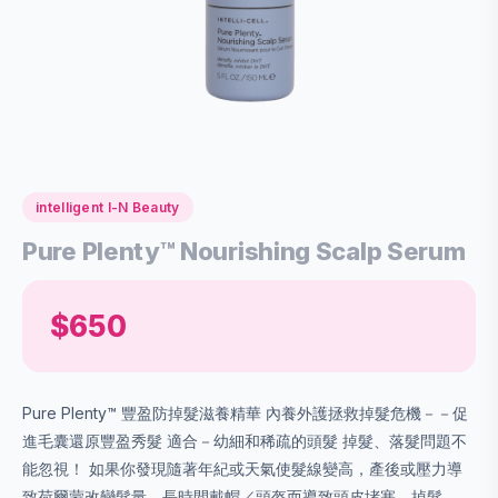
intelligent I-N Beauty
Pure Plenty™ Nourishing Scalp Serum
$650
Pure Plenty™ 豐盈防掉髮滋養精華 內養外護拯救掉髮危機－－促
進毛囊還原豐盈秀髮 適合－幼細和稀疏的頭髮 掉髮、落髮問題不
能忽視！ 如果你發現隨著年紀或天氣使髮線變高，產後或壓力導
致荷爾蒙改變髮量、長時間戴帽／頭盔而導致頭皮堵塞、掉髮，