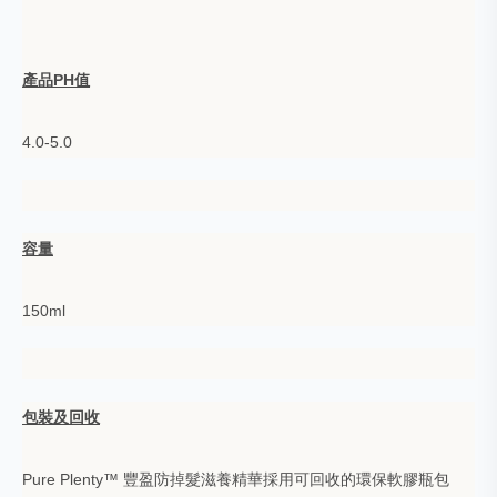
產品PH值
4.0-5.0
容量
150ml
包裝及回收
Pure Plenty™ 豐盈防掉髮滋養精華採用可回收的環保軟膠瓶包