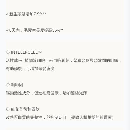
✓新生頭髮增加7.9%**
✓8天內，毛囊生長度提高35%**
◇
INTELLI-CELL™
活性成份- 植物幹細胞：來自豌豆芽，緊緻頭皮與頭髮間的組織，
有助修復，可增加頭髮密度
◇
咖啡因
軀動活性成分，促進毛囊健康，增加髮絲光澤
◇
紅花苜蓿和四肽
改善蛋白質的完整性，並抑制DHT（導致人體脫髮的荷爾蒙）