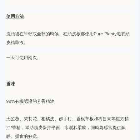
使用方法
洗頭後在半乾或全乾的時侯，在頭皮根部使用Pure Plenty滋養頭
皮精華液。
一天可使用兩次。
香味
99%有機認證的芳香精油
天竺葵、茉莉花、柑橘皮、佛手柑、香根草根和梅昌果等複方精
油/香精，幫助頭皮保持平衡、水潤和柔軟，同時為感官提供鎮
靜、振奮的好處。