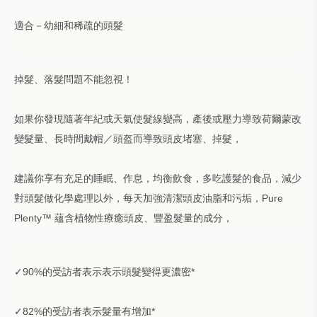
適合－幼細和稀疏的頭髮
掉髮、落髮問題不能忽視！
如果你發現隨著年紀或天氣使髮線變高，產後或壓力導致荷爾蒙改
變髮量、長時間戴帽／頭盔而導致頭皮堵塞、掉髮，
建議你享有充足的睡眠、作息，均衡飲食，多吃護髮的食品，減少
對頭髮做化學處理以外，每天加強清潔頭皮油脂和污垢，Pure
Plenty™ 蘊含植物性療癒頭皮、豐盈髮量的成分，
✓90%的受訪者表示表示頭髮變得更濃密*
✓82%的受訪者表示髮量有增加*