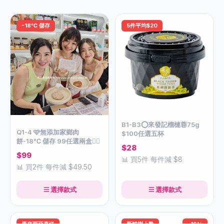
-18℃ 儲存
5件平均$20
B1-B3⭕️來發記榴槤蓉75g
Q1-4 🩷無添加家鄉肉
$100任選五杯
餅-18℃ 儲存 99任選兩盒👇🏻
$28
$99
📊 買5件 每件減 $8
📊 買2件 每件減 $49.50
選擇款式
選擇款式