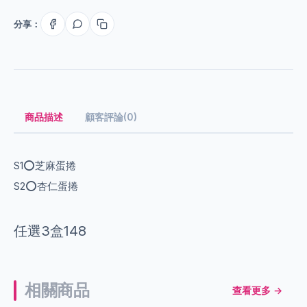
分享：
商品描述
顧客評論(0)
S1⭕️芝麻蛋捲
S2⭕️杏仁蛋捲
任選3盒148
相關商品
查看更多 →