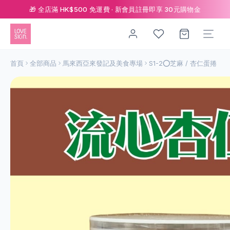
🎁 全店滿 HK$500 免運費 · 新會員註冊即享 30元購物金
首頁
全部商品
馬來西亞來發記及美食專場
S1-2⭕️芝麻 / 杏仁蛋捲