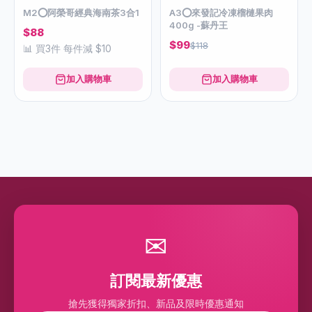
馬來西亞直送
新鮮樹上熟
-16%
M2⭕️阿榮哥經典海南茶3合1
$88
📊 買3件 每件減 $10
A3⭕️來發記冷凍榴槤果肉
400g -蘇丹王
$99
$118
加入購物車
加入購物車