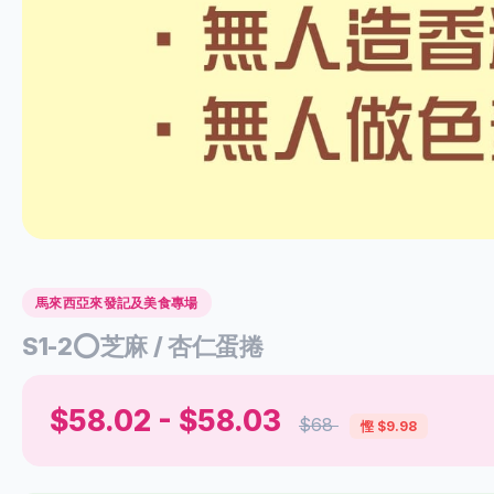
馬來西亞來發記及美食專場
S1-2⭕️芝麻 / 杏仁蛋捲
$58.02 - $58.03
$68
慳 $9.98