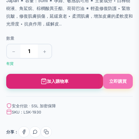
Japan ✶ 容量：50ml ✶ 孕婦、敏感肌可用 ✶ 主要成分 ‣ 白樺樹
樹液、角鯊烷、棕櫚酸異壬酯、荷荷巴油 ✶ 輕盈修復防護 ‣ 緊致
抗皺，修復肌膚損傷，延緩衰老 ‣ 柔潤肌膚，增加皮膚的柔軟度和
光滑度 ‣ 抗炎作用，緩解皮...
數量
−
+
有貨
加入購物車
立即購買
安全付款 · SSL 加密保障
SKU：LSK-1930
分享：