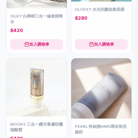
GLOSSY 水光抗醣急救面膜
SILKY 白樺樹三合一修復精華
$280
水
$420
加入購物車
加入購物車
MOONY 三合一鑽光養膚防曬
PEARL 幹細胞NMN黑珍珠洗
隔離霜
臉奶