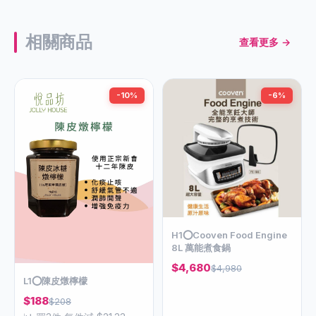
相關商品
查看更多 →
-10%
-6%
H1⭕️Cooven Food Engine
8L 萬能煮食鍋
$4,680
$4,980
L1⭕️陳皮燉檸檬
$188
$208