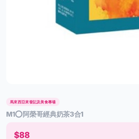
馬來西亞來發記及美食專場
M1⭕️阿榮哥經典奶茶3合1
$88