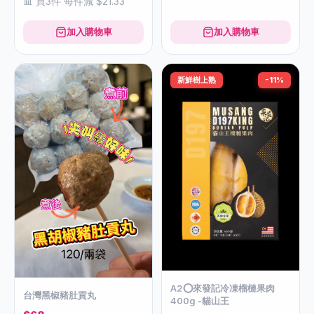
📊 買3件 每件減 $21.33
加入購物車
加入購物車
新鮮樹上熟
-11%
A2⭕️來發記冷凍榴槤果肉
台灣黑椒豬肚貢丸
400g -貓山王