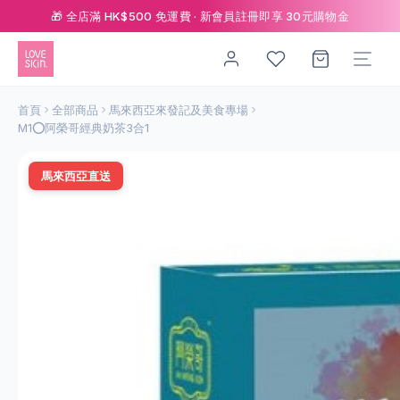
🎁 全店滿 HK$500 免運費 · 新會員註冊即享 30元購物金
首頁
全部商品
馬來西亞來發記及美食專場
M1⭕️阿榮哥經典奶茶3合1
馬來西亞直送