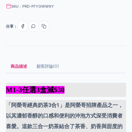
SKU：PRD-FFYGWW9Y
分享：
商品描述
顧客評論(0)
M1-3
任
選3盒減$30
「阿榮哥經典奶茶3合1」是阿榮哥招牌產品之一，
以其濃郁香醇的口感和便利的沖泡方式深受消費者
喜愛。這款三合一奶茶結合了茶香、奶香與甜度的