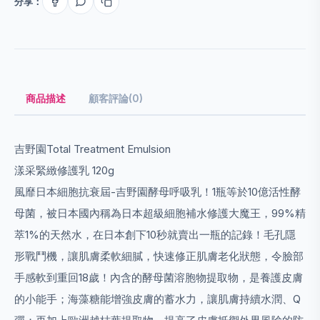
分享：
商品描述
顧客評論(0)
吉野園Total Treatment Emulsion
漾采緊緻修護乳 120g
風靡日本細胞抗衰屆-吉野園酵母呼吸乳！1瓶等於10億活性酵
母菌，被日本國內稱為日本超級細胞補水修護大魔王，99%精
萃1%的天然水，在日本創下10秒就賣出一瓶的記錄！毛孔隱
形戰鬥機，讓肌膚柔軟細膩，快速修正肌膚老化狀態，令臉部
手感軟到重回18歲！內含的酵母菌溶胞物提取物，是養護皮膚
的小能手；海藻糖能增強皮膚的蓄水力，讓肌膚持續水潤、Q