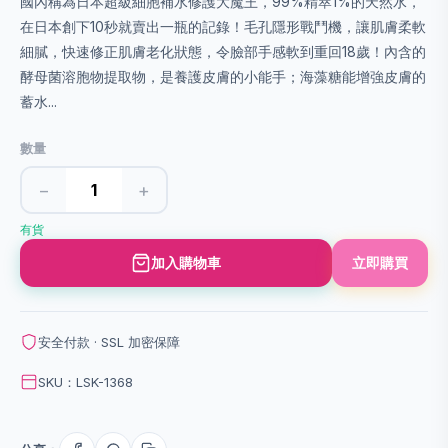
國內稱為日本超級細胞補水修護大魔王，99%精萃1%的天然水，
在日本創下10秒就賣出一瓶的記錄！毛孔隱形戰鬥機，讓肌膚柔軟
細膩，快速修正肌膚老化狀態，令臉部手感軟到重回18歲！內含的
酵母菌溶胞物提取物，是養護皮膚的小能手；海藻糖能增強皮膚的
蓄水...
數量
−
+
有貨
加入購物車
立即購買
安全付款 · SSL 加密保障
SKU：LSK-1368