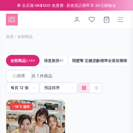
🎁 全店滿 HK$500 免運費 · 新會員註冊即享 30元購物金
首頁
全部商品
全部商品
得意廚房
閨蜜幫 定義逆齡標準全港首播韓國CE
2,140
41
篩選
共
1
件商品
-18℃ 儲存