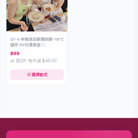
Q1-4 🩷無添加家鄉肉餅-18℃
儲存 99任選兩盒👇🏻
$99
📊 買2件 每件減 $49.50
選擇款式