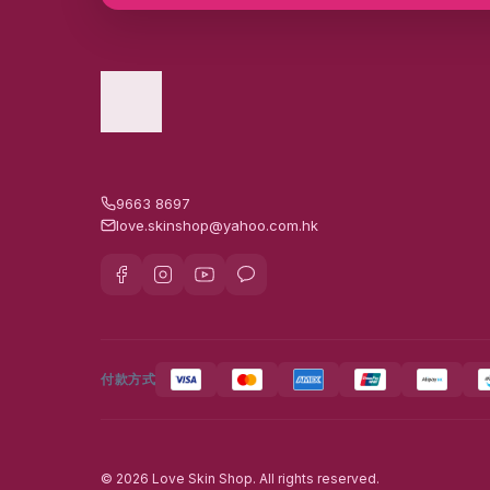
日本INTERTECHNO
12
日本IPST無敵緊膠原系列
5
日本Kaseki
4
日本Plus restore
10
日本都市女性的減肥法寶
4
9663 8697
泰國連線 > Herb care新鮮
14
love.skinshop@yahoo.com.hk
採購直播
泰國連線 > JAPARA
28
澳洲Hope’s Relief
12
澳洲MALORY
15
付款方式
澳洲TandHK
1
瑞士Yavanna
3
自信從內到外的美麗關鍵
20
© 2026 Love Skin Shop. All rights reserved.