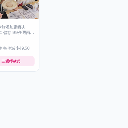
 🩷無添加家鄉肉
存 99任選兩盒
件 每件減 $49.50
選擇款式