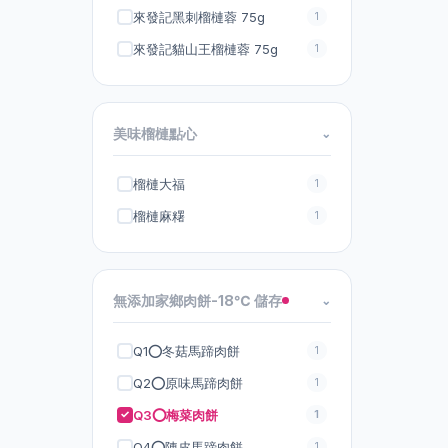
來發記黑刺榴槤蓉 75g
1
Pola
11
來發記貓山王榴槤蓉 75g
1
Relove
24
Root science
1
美味榴槤點心
⌄
S&C Scret
9
Sakirana
21
榴槤大福
1
榴槤麻糬
1
Serenia
11
Smell Good Feel Good
88
Source de beauté 美琦源
7
無添加家鄉肉餅-18℃ 儲存
⌄
THE GINZA
2
Q1⭕️冬菇馬蹄肉餅
1
Vintorte
3
Q2⭕️原味馬蹄肉餅
1
WBKᴺ 曼烹（原廠行貨貨
35
Q3⭕️梅菜肉餅
1
品）
Q4⭕️陳皮馬蹄肉餅
1