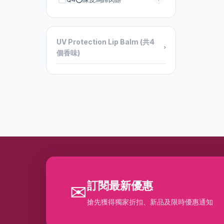
Wove Style
11
YOSHINOEN吉野園
10
UV Protection Lip Balm (共4
dah 寵物零食及用品
18
⌄
個香味)
intelligent I-N Beauty
16
【閨蜜幫 x 道Dou 第三擊】
14
優質海味
15
全港首創星座AI護膚品品牌
9
「日月星辰ConsGuard」
去黃抗氧專場 日本碳酸注氧
12
護膚品
夏日防曬要做足
12
訂閱最新優惠
✉
家用美容儀
5
搶先獲得獨家折扣、新品及限時優惠通知
日本HTC Nova
5