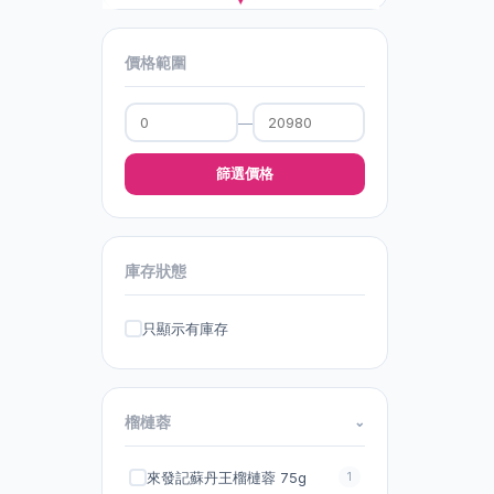
Hery
11
價格範圍
IPST
18
Keepgo
—
5
MIPOO
8
篩選價格
MJ東大醫科
14
Margy's Monte Carlo
2
庫存狀態
Mikimoto Cosmetics
61
MizuMizu
3
只顯示有庫存
NEOYOUTH美康萊
6
NMN RENAGEL
5
榴槤蓉
⌄
NMNPRO
1
來發記蘇丹王榴槤蓉 75g
1
Plift 唇部精華美容液
1