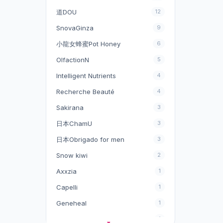
BiESt
20
道DOU
12
Bloom Sixteen
8
SnovaGinza
9
CELLPRO
1
小龍女蜂蜜Pot Honey
6
Cefine
6
OlfactionN
5
Collagenvital
Intelligent Nutrients
5
4
Recherche Beauté
4
Coup d'eclat (CDE)
10
Sakirana
3
Cs12
7
日本ChamU
3
DIREIA
2
日本Obrigado for men
3
Davines
32
Snow kiwi
2
Ecrinal
5
Axxzia
1
FS NMN
11
Capelli
1
Geneheal
1
Franz Skincare
16
Hery
1
Heliabrine
29