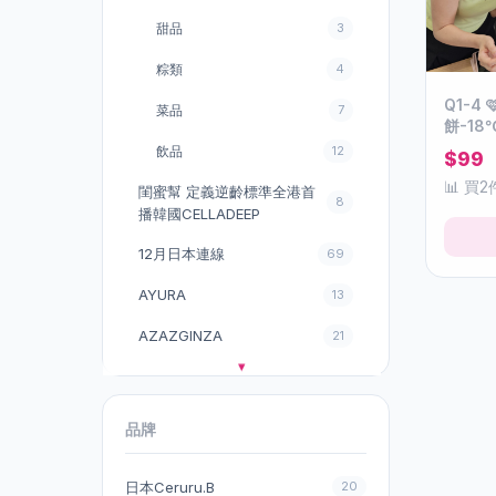
甜品
3
粽類
4
Q1-4
菜品
7
餅-18℃ 儲
👇🏻
飲品
12
$99
📊 買2
閨蜜幫 定義逆齡標準全港首
8
播韓國CELLADEEP
12月日本連線
69
AYURA
13
AZAZGINZA
21
Annemarie Borlind
4
Axxzia 曉姿
6
品牌
Belle Coeur【保濕の女王】
1
日本Ceruru.B
20