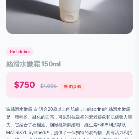
Heliabrine
絲滑水嫩霜 150ml
$750
$1,995
慳 $1,245
🌺絲滑水嫩霜 🌸 適合20歲以上的肌膚，Heliabrine的絲滑水嫩霜
是一種輕盈、融化的面霜，可以對抗最初的衰老跡象和肌膚張力喪
失。它結合了石榴油、獼猴桃新鮮細胞、維生素E和專利抗皺肽
MATRIXYL Synthe’6®，提供了一個獨特的混合物，具有活力和抗