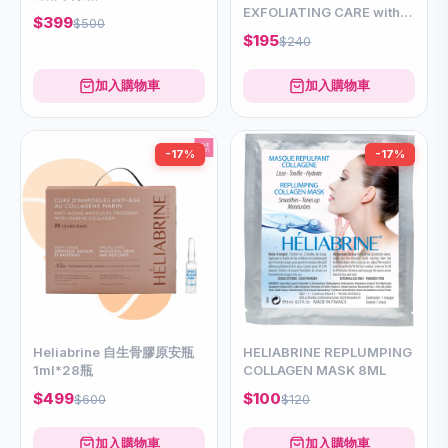
EXFOLIATING CARE with
$399
$500
Caviar & Grape extract
$195
$240
75ml
加入購物車
加入購物車
-17%
-17%
Heliabrine 自生骨膠原安瓶
HELIABRINE REPLUMPING
1ml*28瓶
COLLAGEN MASK 8ML
$499
$100
$600
$120
加入購物車
加入購物車