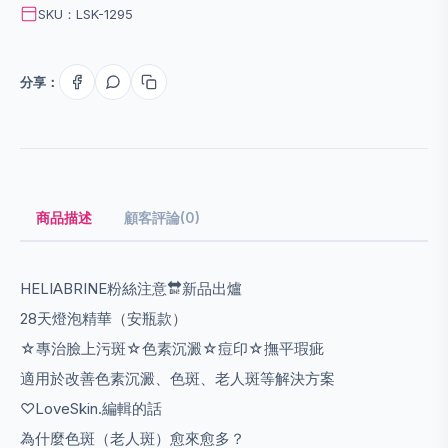
SKU：LSK-1295
分享：
商品描述
顧客評論(0)
HELIABRINE粉絲注意🔛新品出爐
28天燈泡精華（安瓶款）
☆專治臉上污斑☆色素沉澱☆痘印☆撫平瑕疵
適用於改善色素沉澱、色斑、老人斑等解決方案
♡LoveSkin.編輯的話
為什麼色斑（老人斑）愈來愈多？