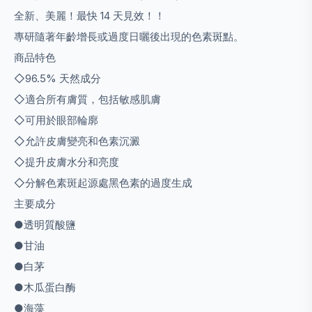
全新、美麗！最快 14 天見效！！
專研隨著年齡增長或過度日曬後出現的色素斑點。
商品特色
◇96.5% 天然成分
◇適合所有膚質，包括敏感肌膚
◇可用於眼部輪廓
◇允許皮膚變亮和色素沉澱
◇提升皮膚水分和亮度
◇分解色素斑起源處黑色素的過度生成
主要成分
●透明質酸鹽
●甘油
●白茅
●木瓜蛋白酶
●海藻