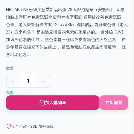
HELIABRINE粉絲注意🔛新品出爐 28天燈泡精華（安瓶款） ☆專
治臉上污斑☆色素沉澱☆痘印☆撫平瑕疵 適用於改善色素沉澱、
色斑、老人斑等解決方案 ♡LoveSkin.編輯的話 為什麼色斑（老人
斑）愈來愈多？ 是由過度活躍的色素細胞引起的。 紫外線 (UV)
加速黑色素的生成， 黑色素是一種賦予皮膚顏色的天然色素。 在
多年暴露在陽光下的皮膚上， 當黑色素結塊或產生高濃度時， 就
會出現色素...
數量
−
+
有貨
加入購物車
立即購買
安全付款 · SSL 加密保障