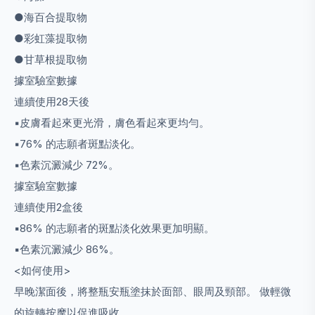
●海百合提取物
●彩虹藻提取物
●甘草根提取物
據室驗室數據
連續使用28天後
▪︎皮膚看起來更光滑，膚色看起來更均勻。
▪︎76% 的志願者斑點淡化。
▪︎色素沉澱減少 72%。
據室驗室數據
連續使用2盒後
▪︎86% 的志願者的斑點淡化效果更加明顯。
▪︎色素沉澱減少 86%。
<如何使用>
早晚潔面後，將整瓶安瓶塗抹於面部、眼周及頸部。 做輕微
的旋轉按摩以促進吸收。