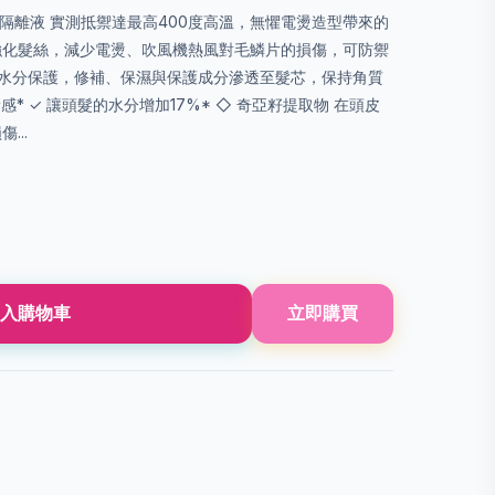
™ 防熱保護隔離液 實測抵禦達最高400度高溫，無懼電燙造型帶來的
✓強化髮絲，減少電燙、吹風機熱風對毛鱗片的損傷，可防禦
富的水分保護，修補、保濕與保護成分滲透至髮芯，保持角質
感* ✓ 讓頭髮的水分增加17%* ◇ 奇亞籽提取物 在頭皮
...
入購物車
立即購買