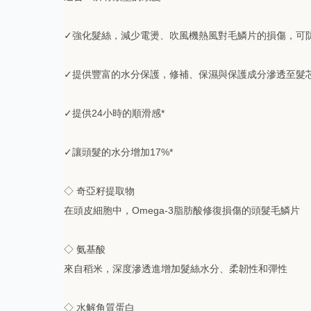
✓強化髮絲，減少電燙、吹風機熱風對毛鱗片的損傷，可防
✓提供豐富的水分保護，修補、保濕與保護成分滲透至髮
✓提供24小時的順滑感*
✓
讓頭髮的水分增加17%*
◇
奇亞籽提取物
在頭皮細胞中，Omega-3脂肪酸修復損傷的頭髮毛鱗片
◇
氨基酸
來自稻米，深度滲透進增加髮絲水分、柔韌性和彈性
◇
水解角質蛋白