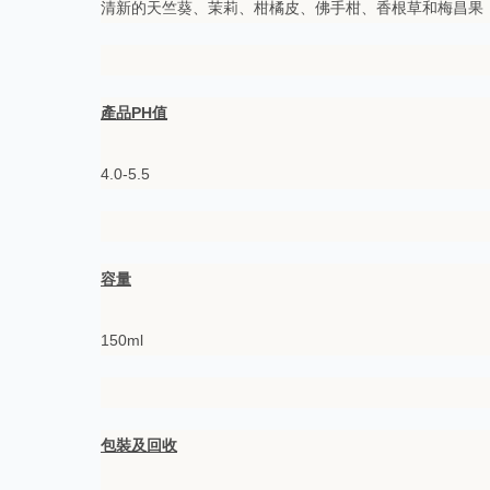
清新的天竺葵、茉莉、柑橘皮、佛手柑、香根草和梅昌果
產品PH值
4.0-5.5
容量
150ml
包裝及回收