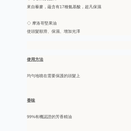
來自藜麥，蘊含有17種氨基酸，超凡保濕
◇
摩洛哥堅果油
使頭髮順滑、保濕、增加光澤
使用方法
均勻地噴在需要保護的頭髮上
香味
99%有機認證的芳香精油